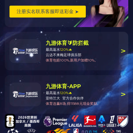
正由煤炭为主向多元
悉，香港主要电力供
性
化转变，清洁低碳、
应商之一中华电力有
安全高效的能源体系
限公司(简称“中电”)推
正加快构建。以光
出智能管理系统“Grid-
伏、风电为…
…
新闻中心
新闻中心
四川广元首座
山西电力传输网
HGIS变电站投运
核心平面完成自
北极星输配电网获
11月26日，随着业务
主升级
悉，近日，四川省广
标识复查工作完成，
元市首座HGIS智能变
国网山西省电力公司
电站——110千伏栖凤
骨干传输网核心平面
峡变电站一次性投运
通信设备自主可控改
成功。 …
造完成。…
«
‹
1
2
3
4
5
›
»