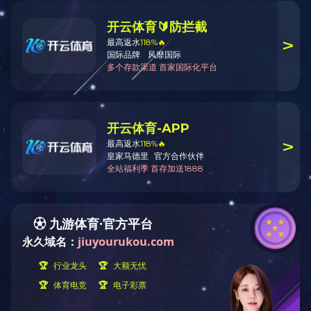
新闻中心
新闻中心
走进我国首座全
中核集团核聚变
自主可控新一代
领域取得重大突
9月20日，由国网辽宁
近日，中核集团核工
变电站
破！
省电力有限公司建设
业西南物理研究院在
的我国首座全自主可
磁约束核聚变能量导
控新一代变电站——
出关键技术领域取得
铁岭500千伏西泉变电
重要进展。研究团队
站正式…
自主设计…
新闻中心
新闻中心
优化储能配置机
香港电力供应商
制 提升储能价值
推出智能管理系
目前，我国能源结构
11日从相关记者会获
和电网调节能力
统 提升供电可靠